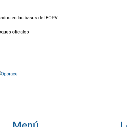
nados en las bases del BOPV
oques oficiales
Menú
L