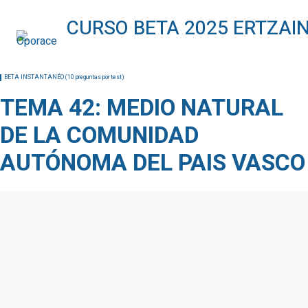
BETA INSTANTANÉO (10 preguntas por test)
TEMA 1: DERECHOS HUMANOS
TEMA 2: DERECHOS Y LIBERTADES DE LA CONSTITUCIÓN
BETA INSTANTANÉO (10 preguntas por test)
TEMA 3: DECRETO LEGISLATIVO 1/2023, DE 16 DE MARZO
TEMA 42: MEDIO NATURAL
TEMA 4: LEY ORGÁNICA 3/2018, DE 5 DE ABRIL
DE LA COMUNIDAD
TEMA 5: LEY 16/2023, DE 21 DE DICIEMBRE
AUTÓNOMA DEL PAIS VASCO
TEMA 6: LEY 39/2015, DE PROCEDIMIENTO ADMIN. COMÚN
TEMA 7: LEY ORGÁNICA 10/2022, DE 6 DESEPTIEMBRE
TEMA 8: LEY 2/2024, DE 28 DE FEBRERO
TEMA 9: LEY 4/2023 DE 28 DE FEBRERO
TEMA 10: LEY 4/2024, DE 15 DE FEBRERO
TEMA 11: EL ESPACIO EUROPEO