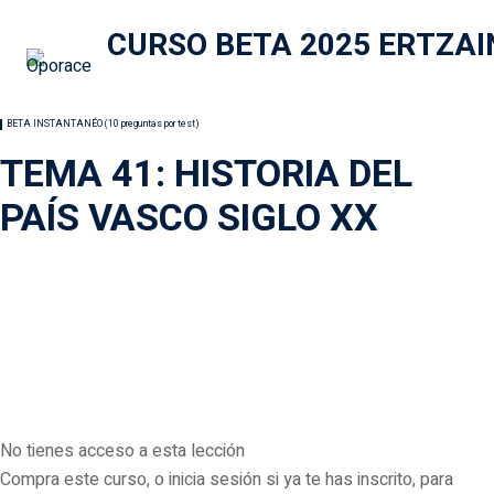
BETA INSTANTANÉO (10 preguntas por test)
TEMA 1: DERECHOS HUMANOS
TEMA 2: DERECHOS Y LIBERTADES DE LA CONSTITUCIÓN
BETA INSTANTANÉO (10 preguntas por test)
TEMA 3: DECRETO LEGISLATIVO 1/2023, DE 16 DE MARZO
TEMA 41: HISTORIA DEL
TEMA 4: LEY ORGÁNICA 3/2018, DE 5 DE ABRIL
PAÍS VASCO SIGLO XX
TEMA 5: LEY 16/2023, DE 21 DE DICIEMBRE
TEMA 6: LEY 39/2015, DE PROCEDIMIENTO ADMIN. COMÚN
TEMA 7: LEY ORGÁNICA 10/2022, DE 6 DESEPTIEMBRE
TEMA 8: LEY 2/2024, DE 28 DE FEBRERO
TEMA 9: LEY 4/2023 DE 28 DE FEBRERO
TEMA 10: LEY 4/2024, DE 15 DE FEBRERO
No tienes acceso a esta lección
TEMA 11: EL ESPACIO EUROPEO
Compra este curso, o inicia sesión si ya te has inscrito, para