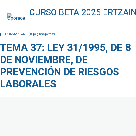
BETA INSTANTANÉO (10 preguntas por test)
TEMA 1: DERECHOS HUMANOS
TEMA 2: DERECHOS Y LIBERTADES DE LA CONSTITUCIÓN
BETA INSTANTANÉO (10 preguntas por test)
TEMA 3: DECRETO LEGISLATIVO 1/2023, DE 16 DE MARZO
TEMA 37: LEY 31/1995, DE 8
TEMA 4: LEY ORGÁNICA 3/2018, DE 5 DE ABRIL
DE NOVIEMBRE, DE
TEMA 5: LEY 16/2023, DE 21 DE DICIEMBRE
PREVENCIÓN DE RIESGOS
TEMA 6: LEY 39/2015, DE PROCEDIMIENTO ADMIN. COMÚN
LABORALES
TEMA 7: LEY ORGÁNICA 10/2022, DE 6 DESEPTIEMBRE
TEMA 8: LEY 2/2024, DE 28 DE FEBRERO
TEMA 9: LEY 4/2023 DE 28 DE FEBRERO
TEMA 10: LEY 4/2024, DE 15 DE FEBRERO
TEMA 11: EL ESPACIO EUROPEO