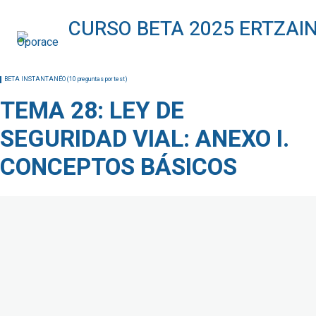
BETA INSTANTANÉO (10 preguntas por test)
TEMA 1: DERECHOS HUMANOS
TEMA 2: DERECHOS Y LIBERTADES DE LA CONSTITUCIÓN
BETA INSTANTANÉO (10 preguntas por test)
TEMA 3: DECRETO LEGISLATIVO 1/2023, DE 16 DE MARZO
TEMA 28: LEY DE
TEMA 4: LEY ORGÁNICA 3/2018, DE 5 DE ABRIL
SEGURIDAD VIAL: ANEXO I.
TEMA 5: LEY 16/2023, DE 21 DE DICIEMBRE
CONCEPTOS BÁSICOS
TEMA 6: LEY 39/2015, DE PROCEDIMIENTO ADMIN. COMÚN
TEMA 7: LEY ORGÁNICA 10/2022, DE 6 DESEPTIEMBRE
TEMA 8: LEY 2/2024, DE 28 DE FEBRERO
TEMA 9: LEY 4/2023 DE 28 DE FEBRERO
TEMA 10: LEY 4/2024, DE 15 DE FEBRERO
TEMA 11: EL ESPACIO EUROPEO