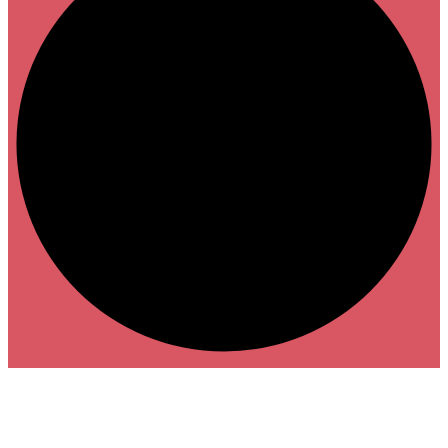
TEMA 22: TÍTULO PRELIMINAR DEL CÓDIGO PENAL
TEMA 23: DE LOS DELITOS (artículo 10 a 18 CP)
TEMA 24: DE LAS CAUSAS QUE EXIMEN DE LA RESPONSABILIDAD CRIM
TEMA 25: DE LAS CINCUNSTANCIAS QUE ATENÚAN O AGRAVAN LA 
(artículo 21 y 22 CP)
TEMA 26: DE LAS PERSONAS CRIMINALMENTE RESPONSABLES DE 
a 30 CP)
TEMA 27: REGLAMENTO GENERAL DE CIRCULACIÓN
TEMA 28: LEY DE SEGURIDAD VIAL: ANEXO I. CONCEPTOS BÁSICOS
TEMA 29: LEY DE SEGURIDAD VIAL: INFRACCIONES
TEMA 30: LEY DE SEGURIDAD VIAL: SANCIONES
TEMA 32: LEY DE SEGURIDAD VIAL: PROCEDIMIENTO SANCIONADO