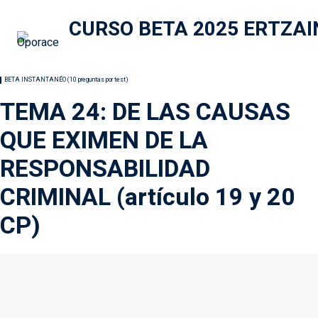
BETA INSTANTANÉO (10 preguntas por test)
TEMA 1: DERECHOS HUMANOS
TEMA 2: DERECHOS Y LIBERTADES DE LA CONSTITUCIÓN
BETA INSTANTANÉO (10 preguntas por test)
TEMA 3: DECRETO LEGISLATIVO 1/2023, DE 16 DE MARZO
TEMA 24: DE LAS CAUSAS
TEMA 4: LEY ORGÁNICA 3/2018, DE 5 DE ABRIL
QUE EXIMEN DE LA
TEMA 5: LEY 16/2023, DE 21 DE DICIEMBRE
RESPONSABILIDAD
TEMA 6: LEY 39/2015, DE PROCEDIMIENTO ADMIN. COMÚN
CRIMINAL (artículo 19 y 20
TEMA 7: LEY ORGÁNICA 10/2022, DE 6 DESEPTIEMBRE
CP)
TEMA 8: LEY 2/2024, DE 28 DE FEBRERO
TEMA 9: LEY 4/2023 DE 28 DE FEBRERO
TEMA 10: LEY 4/2024, DE 15 DE FEBRERO
TEMA 11: EL ESPACIO EUROPEO