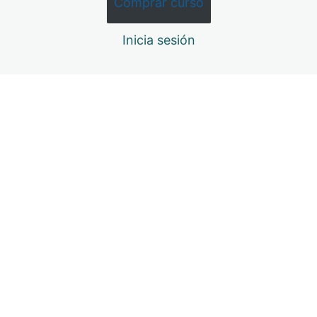
Comprar curso
COMÚN
TEMA 7: LEY ORGÁNICA 10/2022, DE 6 DESEPTIEMBRE
Inicia sesión
TEMA 8: LEY 2/2024, DE 28 DE FEBRERO
TEMA 9: LEY 4/2023 DE 28 DE FEBRERO
TEMA 10: LEY 4/2024, DE 15 DE FEBRERO
TEMA 11: EL ESPACIO EUROPEO
TEMA 12: LA ORGANIZACIÓN TERRITORIAL DEL
ESTADO
TEMA 13: ORGANIZACIÓN POLÍTICO ADMINISTRATIVA
DE LA CAPV
TEMA 14: EL MUNICIPIO
TEMA 15: RÉGIMEN JURÍDICO DEL SECTOR PÚBLICO