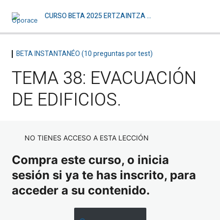
CURSO BETA 2025 ERTZAINTZA Y PL
BETA INSTANTANÉO (10 preguntas por test)
BETA INSTANTANÉO (10 preguntas por
TEMA 38: EVACUACIÓN
test)
DE EDIFICIOS.
TEMA 1: DERECHOS HUMANOS
TEMA 2: DERECHOS Y LIBERTADES DE LA
CONSTITUCIÓN
NO TIENES ACCESO A ESTA LECCIÓN
TEMA 3: DECRETO LEGISLATIVO 1/2023, DE 16 DE
MARZO
Compra este curso, o inicia
sesión si ya te has inscrito, para
TEMA 4: LEY ORGÁNICA 3/2018, DE 5 DE ABRIL
acceder a su contenido.
TEMA 5: LEY 16/2023, DE 21 DE DICIEMBRE
TEMA 6: LEY 39/2015, DE PROCEDIMIENTO ADMIN.